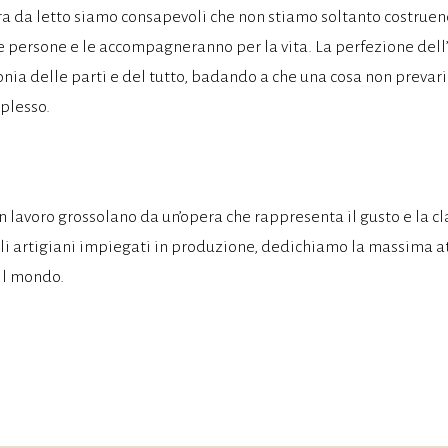
a da letto siamo consapevoli che non stiamo soltanto costruen
le persone e le accompagneranno per la vita. La perfezione del
 delle parti e del tutto, badando a che una cosa non prevarichi
mplesso.
n lavoro grossolano da un’opera che rappresenta il gusto e la clas
agli artigiani impiegati in produzione, dedichiamo la massima a
 il mondo.